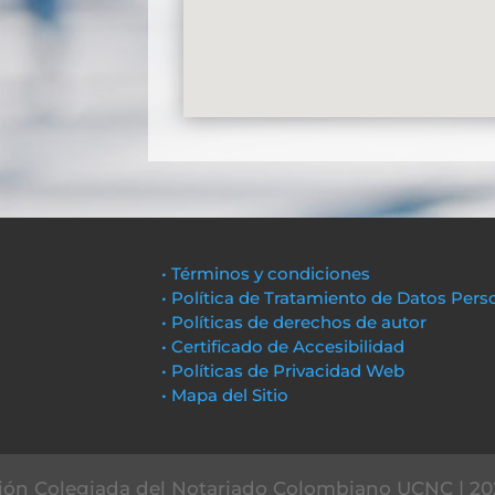
• Términos y condiciones
• Política de Tratamiento de Datos Pers
• Políticas de derechos de autor
• Certificado de Accesibilidad
• Políticas de Privacidad Web
• Mapa del Sitio
ón Colegiada del Notariado Colombiano UCNC | 20