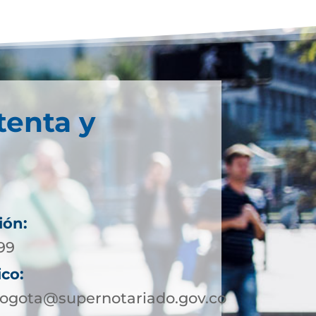
tenta y
ión:
99
ico:
ogota@supernotariado.gov.co