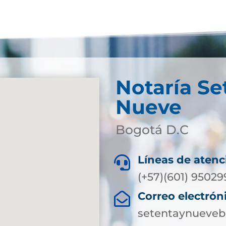
Notaría Se
Nueve
Bogotá D.C
Líneas de atenc

(+57)(601) 95029
Correo electrón

setentaynueveb