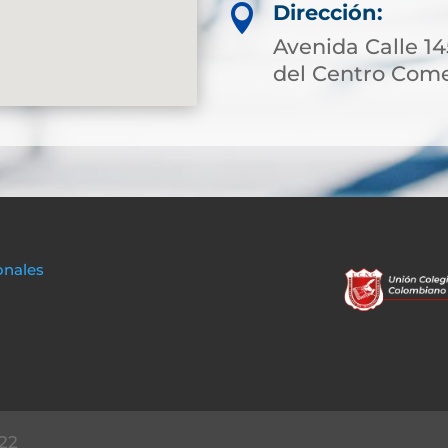
Dirección:

Avenida Calle 145
del Centro Come
onales
22