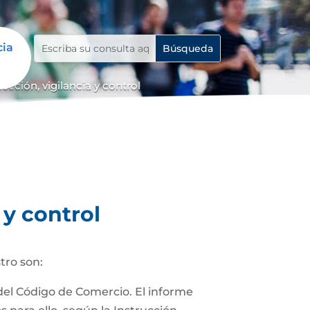
cia
cción, vigilancia y control
 y control
tro son:
 del Código de Comercio. El informe