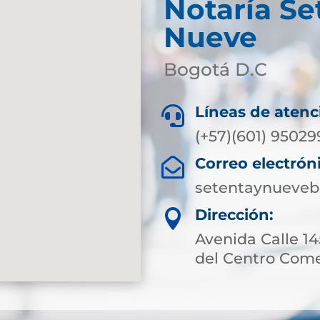
Notaría Se
Nueve
Bogotá D.C
Líneas de atenc

(+57)(601) 95029
Correo electrón

setentaynueveb
Dirección:

Avenida Calle 145
del Centro Come