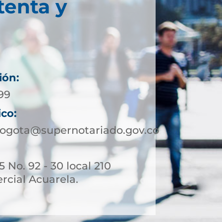
tenta y
ión:
99
ico:
ogota@supernotariado.gov.co
 No. 92 - 30 local 210
rcial Acuarela.