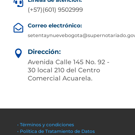
Líneas de atención:

(+57)(601) 9502999
Correo electrónico:

setentaynuevebogota@supernotariado.gov
Dirección:

Avenida Calle 145 No. 92 -
30 local 210 del Centro
Comercial Acuarela.
• Términos y condiciones
• Política de Tratamiento de Datos