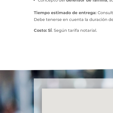
Concepto del
defensor de familia
, s
Tiempo estimado de entrega
:
Consult
Debe tenerse en cuenta la duración de
Costo:
SÍ
. Según tarifa notarial.