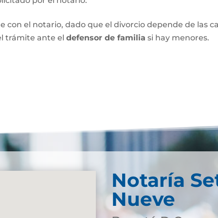
olicitado por el notario.
e con el notario, dado que el divorcio depende de las car
l trámite ante el
defensor de familia
si hay menores.
Notaría Se
Nueve