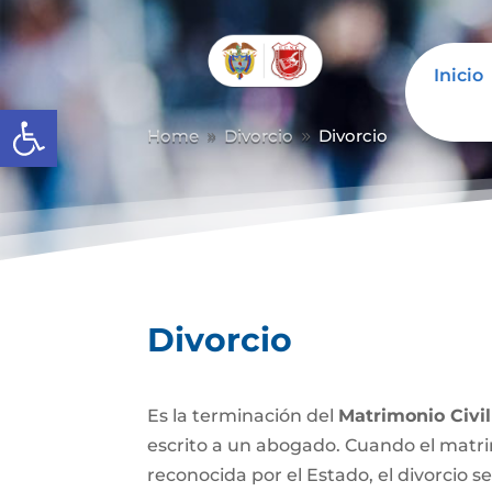
Inicio
Abrir barra de herramientas
Home
Divorcio
Divorcio
9
9
Divorcio
Es la terminación del
Matrimonio Civil
escrito a un abogado. Cuando el matrim
reconocida por el Estado, el divorcio se