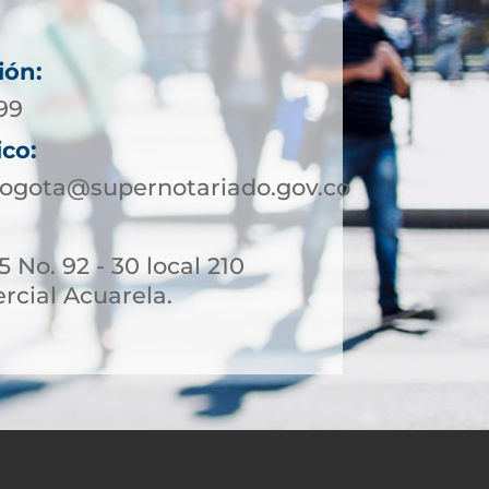
ión:
99
ico:
ogota@supernotariado.gov.co
 No. 92 - 30 local 210
rcial Acuarela.