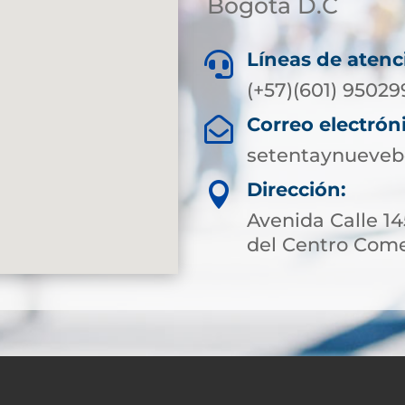
Bogotá D.C
Líneas de atenc

(+57)(601) 95029
Correo electrón

setentaynueveb
Dirección:

Avenida Calle 145
del Centro Come