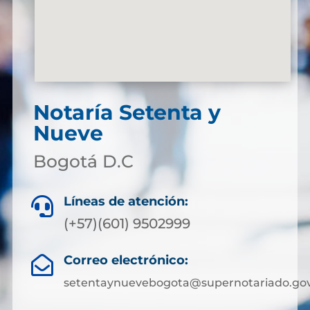
Notaría Setenta y
Nueve
Bogotá D.C
Líneas de atención:

(+57)(601) 9502999
Correo electrónico:

setentaynuevebogota@supernotariado.gov