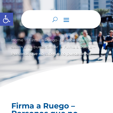
Abrir barra de herramientas
Home
Firma a Ruego- personas que no
9
saben o no puede firmar
Firma a Ruego –
9
Personas que no saben o no puede firmar
Firma a Ruego –