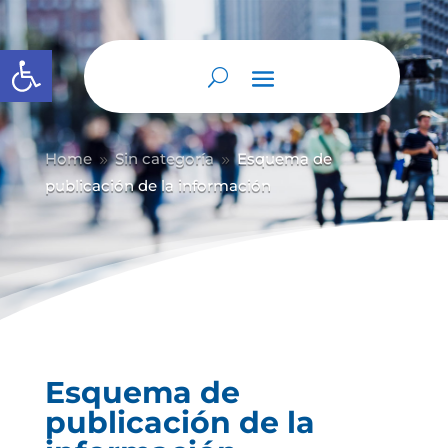
Abrir barra de herramientas
Home
Sin categoría
Esquema de
9
9
publicación de la información
Esquema de
publicación de la