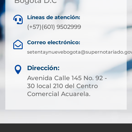
Bogotá D.C
Líneas de atención:

(+57)(601) 9502999
Correo electrónico:

setentaynuevebogota@supernotariado.gov
Dirección:

Avenida Calle 145 No. 92 -
30 local 210 del Centro
Comercial Acuarela.