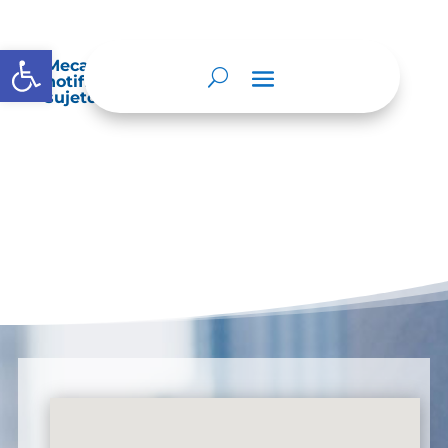
Abrir barra de herramientas
Mecanismos internos de supervisión,
notificación y vigilancia pertinente del
sujeto obligado