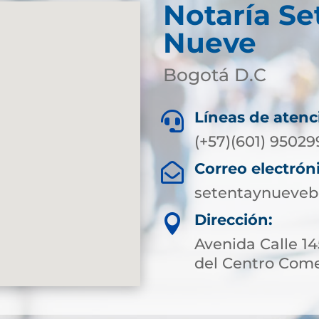
Notaría Se
Nueve
Bogotá D.C
Líneas de atenc

(+57)(601) 95029
Correo electrón

setentaynueveb
Dirección:

Avenida Calle 145
del Centro Come