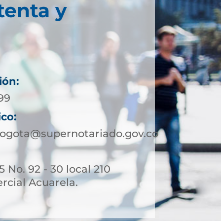
tenta y
ión:
99
ico:
ogota@supernotariado.gov.co
 No. 92 - 30 local 210
rcial Acuarela.