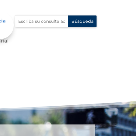
cia
.
rial