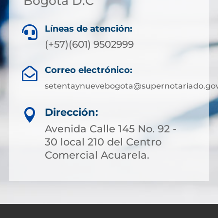
Bogotá D.C
Líneas de atención:

(+57)(601) 9502999
Correo electrónico:

setentaynuevebogota@supernotariado.gov
Dirección:

Avenida Calle 145 No. 92 -
30 local 210 del Centro
Comercial Acuarela.