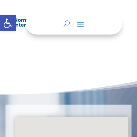
Abrir barra de herramientas
Normatividad especial que les aplique de
interés.