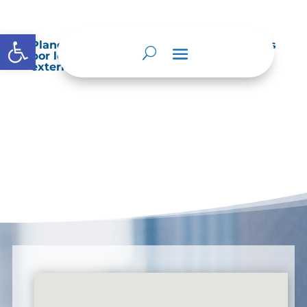
Abrir barra de herramientas
Planes de Mejoramiento vigentes exigidos
por los entes de control o auditoría
externos o internos.