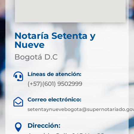
Notaría Setenta y
Nueve
Bogotá D.C
Líneas de atención:

(+57)(601) 9502999
Correo electrónico:

setentaynuevebogota@supernotariado.gov
Dirección:
