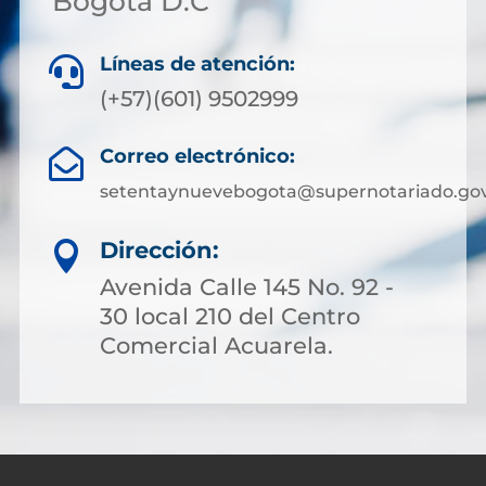
Bogotá D.C
Líneas de atención:

(+57)(601) 9502999
Correo electrónico:

setentaynuevebogota@supernotariado.gov
Dirección:

Avenida Calle 145 No. 92 -
30 local 210 del Centro
Comercial Acuarela.